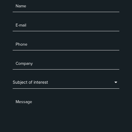
Name
Functional Documents
Digital Certificate
E-mail
AUTHENTICATION
Acess Control
Financial System
Phone
Retail
Forensic
Company
Biometrics
CAPTURE DEVICES
Message
AkysCam-10
(Português do Brasil) Módulo Cenário
(Português do Brasil) AkysCam-Plus