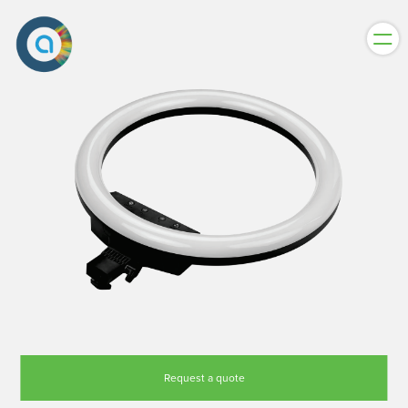
Home
About
Contact
Support
Request a quote